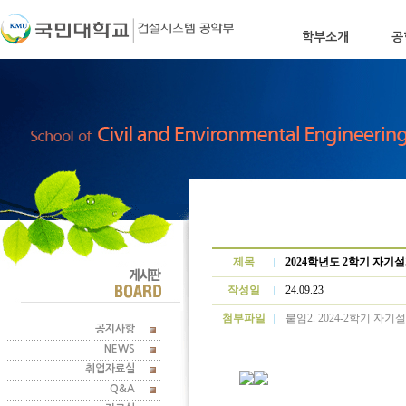
학부소개
공
학부장인사말
학부소
제목
2024학년도 2학기 자기
작성일
24.09.23
첨부파일
붙임2. 2024-2학기 자기
공지사항
NEWS
취업자료실
Q&A