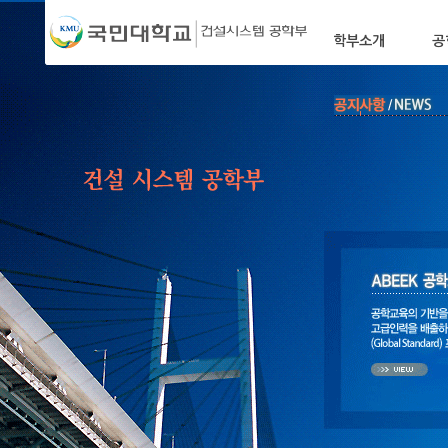
학부소개
공
학부장인사말
학부소