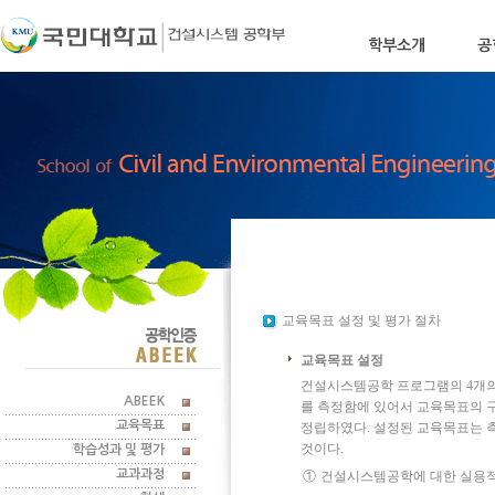
학부소개
공
학부장인사말
학부소
교육목표 설정 및 평가 절차
교육목표 설정
건설시스템공학 프로그램의 4개의
ABEEK
를 측정함에 있어서 교육목표의 
교육목표
정립하였다. 설정된 교육목표는 
것이다.
학습성과 및 평가
교과과정
①
건설시스템공학에 대한 실용적,