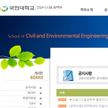
학부소개
공
학부장인사말
학부소
공지사항
번호
NEWS
취업자료실
★건설시스템공학부 홈페이지 주
Q&A
[공학인증] 2025학년도 건설시